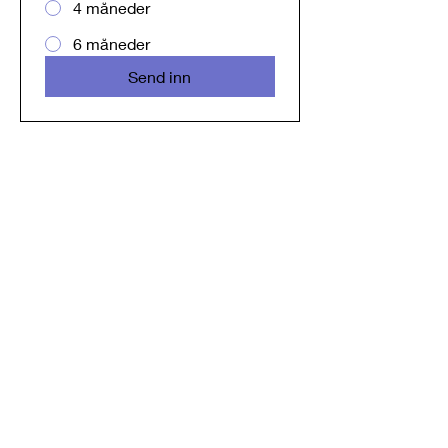
4 måneder
6 måneder
Send inn
Nordic Healthy Living AS
Organisasjonsnummer: 988 462 624
Kundeservice: :+47 24 20 02 07
Åpningstid : Hverdager 08-16
Min Side