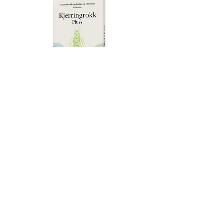
Prøv gratis
Kjerringrokk Pluss
Med vitamin C, B6 og Tiamin*
*Vitamin C og B6 bidrar til
immunsystemets normale funksjon.
Nordic Healthy Living AS
Organisasjonsnummer: 988 462 624