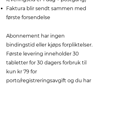
Faktura blir sendt sammen med
første forsendelse
Abonnement har ingen
bindingstid eller kjøps forpliktelser.
Første levering inneholder 30
tabletter for 30 dagers forbruk til
kun kr 79 for
porto/registreringsavgift og du har
full 14 dagers angrerett.
Påfølgende forsendelser
inneholder 90 tabletter for 3 mnd.
forbruk og 1 tablett pr dag.
Forsendelser blir levert automatisk
hjem hver 3. måned for kr 917,- +