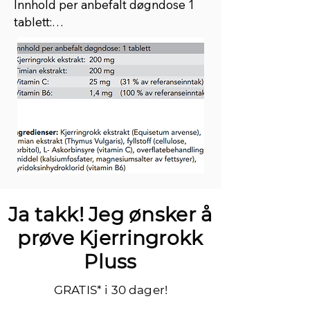
Innhold per anbefalt døgndose 1 
tablett:

Kjerringrokk ekstrakt: 200 mg  

Timian ekstrakt:           200 mg

Vitamin C:                        25 mg   (31 % 
av referanseinntak)

Vitamin B6:                    1,4 mg   (100 
% av referanseinntak)
Ja takk! Jeg ønsker å
prøve Kjerringrokk
Pluss
GRATIS* i 30 dager!