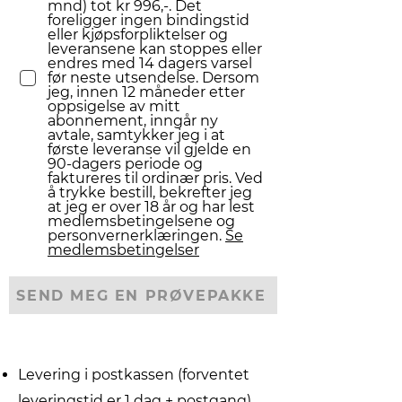
mnd) tot kr 996,-. Det
foreligger ingen bindingstid
eller kjøpsforpliktelser og
leveransene kan stoppes eller
endres med 14 dagers varsel
før neste utsendelse. Dersom
jeg, innen 12 måneder etter
oppsigelse av mitt
abonnement, inngår ny
avtale, samtykker jeg i at
første leveranse vil gjelde en
90-dagers periode og
faktureres til ordinær pris. Ved
å trykke bestill, bekrefter jeg
at jeg er over 18 år og har lest
medlemsbetingelsene og
personvernerklæringen.
Se
medlemsbetingelser
SEND MEG EN PRØVEPAKKE
Levering i postkassen (forventet
leveringstid er 1 dag + postgang)