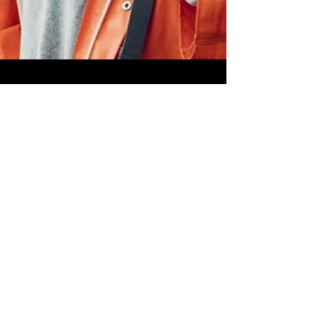
Ny
kundeundersøkelse:
98 prosent fornøyde
med K2 vitamin
I en fersk brukerundersøkelse blant våre
kunder, melder hele 98 prosent at de er
fornøyd med produktet og ønsker å
fortsette. Flere...