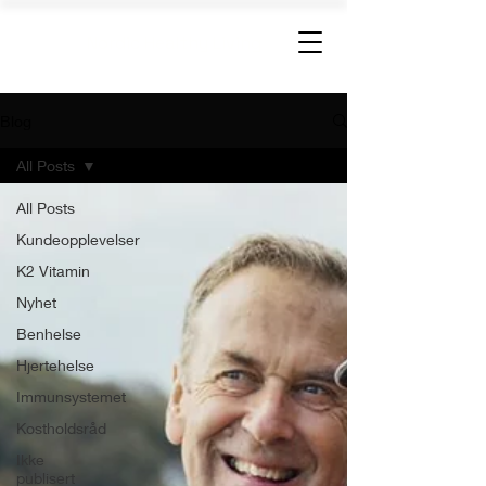
Nordic Healthy Living
Blog
All Posts
All Posts
Kundeopplevelser
K2 Vitamin
Nyhet
Benhelse
Hjertehelse
Immunsystemet
Kostholdsråd
Ikke
publisert