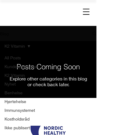
Nordic Healthy Living
Blog
K2 Vitamin
All Posts
Posts Coming Soon
Kundeopplevelser
K2 Vitamin
Explore other categories in this blog
Nyhet
or check back later.
Benhelse
Hjertehelse
Nordic Healthy Living AS
Immunsystemet
Organisasjonsnummer: 988 462 624
Kostholdsråd
Ikke publisert