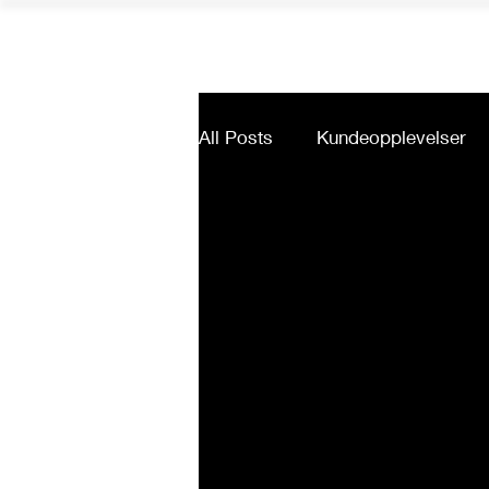
Bestill
Om Oss
Min side
All Posts
Kundeopplevelser
Kostholdsråd
Ikke publis