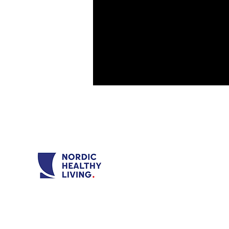
Nordi
Orga
462 6
Kunde
Åpnin