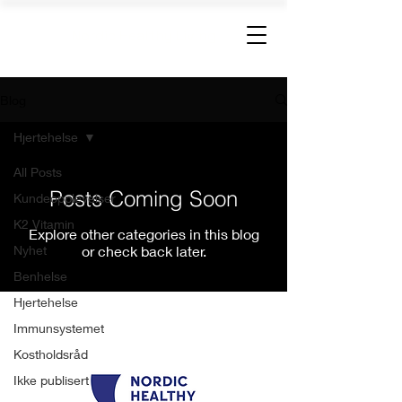
Nordic Healthy Living
Blog
Hjertehelse
All Posts
Posts Coming Soon
Kundeopplevelser
K2 Vitamin
Explore other categories in this blog
Nyhet
or check back later.
Benhelse
Hjertehelse
Nordic Healthy Living AS
Immunsystemet
Organisasjonsnummer: 988 462 624
Kostholdsråd
Ikke publisert