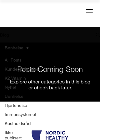
Nordic Healthy Living
Blog
Benhelse
All Posts
Posts Coming Soon
Kundeopplevelser
K2 Vitamin
Explore other categories in this blog
Nyhet
or check back later.
Benhelse
Hjertehelse
Nordic Healthy Living AS
Immunsystemet
Organisasjonsnummer: 988 462 624
Kostholdsråd
Ikke
publisert